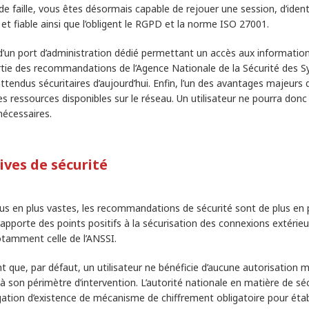
e faille, vous êtes désormais capable de rejouer une session, d’identi
 et fiable ainsi que l’obligent le RGPD et la norme ISO 27001.
 d’un port d’administration dédié permettant un accès aux informatio
partie des recommandations de l’Agence Nationale de la Sécurité des 
ttendus sécuritaires d’aujourd’hui. Enfin, l’un des avantages majeurs 
es ressources disponibles sur le réseau. Un utilisateur ne pourra donc
 nécessaires.
ives de sécurité
us en plus vastes, les recommandations de sécurité sont de plus en 
 apporte des points positifs à la sécurisation des connexions extérie
otamment celle de l’ANSSI.
ant que, par défaut, un utilisateur ne bénéficie d’aucune autorisation m
 à son périmètre d’intervention. L’autorité nationale en matière de sé
gation d’existence de mécanisme de chiffrement obligatoire pour étab