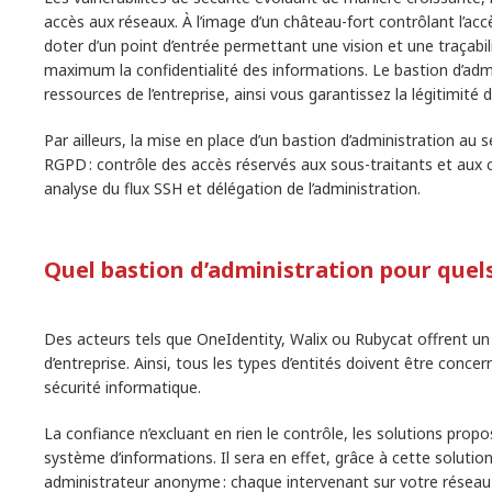
accès aux réseaux. À l’image d’un château-fort contrôlant l’acc
doter d’un point d’entrée permettant une vision et une traçabil
maximum la confidentialité des informations. Le bastion d’adm
ressources de l’entreprise, ainsi vous garantissez la légitimit
Par ailleurs, la mise en place d’un bastion d’administration a
RGPD : contrôle des accès réservés aux sous-traitants et aux 
analyse du flux SSH et délégation de l’administration.
Quel bastion d’administration pour quel
Des acteurs tels que OneIdentity, Walix ou Rubycat offrent un
d’entreprise. Ainsi, tous les types d’entités doivent être conce
sécurité informatique.
La confiance n’excluant en rien le contrôle, les solutions prop
système d’informations. Il sera en effet, grâce à cette solution, 
administrateur anonyme : chaque intervenant sur votre résea