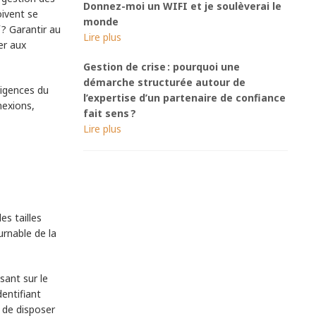
Donnez-moi un WIFI et je soulèverai le
oivent se
monde
 ? Garantir au
er aux
Gestion de crise : pourquoi une
démarche structurée autour de
xigences du
l’expertise d’un partenaire de confiance
nexions,
fait sens ?
s tailles
urnable de la
sant sur le
dentifiant
 de disposer