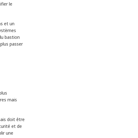
fier le
ns et un
Systèmes
du bastion
 plus passer
plus
ures mais
ais doit être
curité et de
lir une