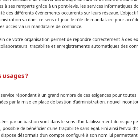
ès à ses remparts grâce à un pont-levis, les services informatiques d
ité des différents événements occurrents sur leurs réseaux. L’objectif
inistration va dans ce sens et joue le rôle de mandataire pour accéd
é des accès via un mandataire de confiance.
u sein de votre organisation permet de répondre correctement à des e
collaborateurs, traçabilité et enregistrements automatiques des con
s usages ?
 service répondant à un grand nombre de ces exigences pour toutes le
rnées par la mise en place de bastion d’administration, nouvel inconto
osées par un bastion vont dans le sens d’un faiblissement du risque pe
possible de bénéficier d’une traçabilité sans égal. Fini ainsi l’envoi d’i
u dispose désormais d’un compte configuré à son nom lui permettant