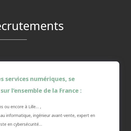
ecrutements
es services numériques, se
ur l’ensemble de la France :
s ou encore à Lille… ,
eau informatique, ingénieur avant-vente, expert en
iste en cybersécurité…