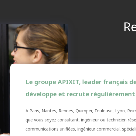
R
Le groupe APIXIT, leader français d
développe et recrute régulièrement s
A Paris, Nantes, Rennes, Quimper, Toulouse, Lyon, Reim
que vous soyez consultant, ingénieur ou technicien rés
communications unifiées, ingénieur commercial, spécial