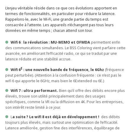
L’enjeu véritable réside dans ce que ces évolutions apportent en
termes de fonctionnalités, en particulier pour réduire la latence.
Rappelons-le, avec le Wi-Fi, une grande partie du temps est
consacrée à l’attente. Les appareils n’échangent pas tous leurs
données en même temps ; chacun attend son tour.
Wifi 6
:
la révolution : MU-MIMO et OFMDA
permettent enfin
des communications simultanées. Le BSS Coloring vient parfaire cette
avancée, en améliorant l’efficacité radio, ce qui se traduit par une
latence réduite et une stabilité accrue.
E
Wifi 6
: une nouvelle bande de fréquence, le 6Ghz
(fréquence
peut perturbée). (Attention à la confusion fréquente : ce n’est pas le
wifi 6 qui apporte le 6GHz, mais bien le 6Extended ou 6E.)
Wifi 7 : ultra performant.
Bien qu’il offre des débits encore plus
élevés, trouve son utilité principalement dans des usages
spécifiques, comme la VR ou la diffusion en 4K. Pour les entreprises,
son intérêt reste limité à ce jour.
L
a suite ? Le wifi 8 est déjà en développement !
des débits
toujours plus élevés, mais surtout une optimisation de l’efficacité.
Latence améliorée, gestion fine des interférences, équilibrage de