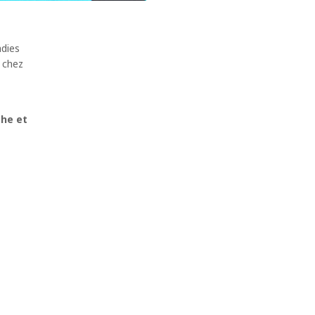
adies
s chez
che et