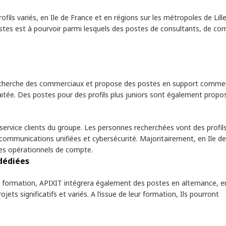
ils variés, en Ile de France et en régions sur les métropoles de Lille
stes est à pourvoir parmi lesquels des postes de consultants, de co
recherche des commerciaux et propose des postes en support commerc
tée. Des postes pour des profils plus juniors sont également propo
 service clients du groupe. Les personnes recherchées vont des profi
, communications unifiées et cybersécurité. Majoritairement, en Ile d
les opérationnels de compte.
dédiées
la formation, APIXIT intégrera également des postes en alternance, 
ets significatifs et variés. A l’issue de leur formation, Ils pourront
.