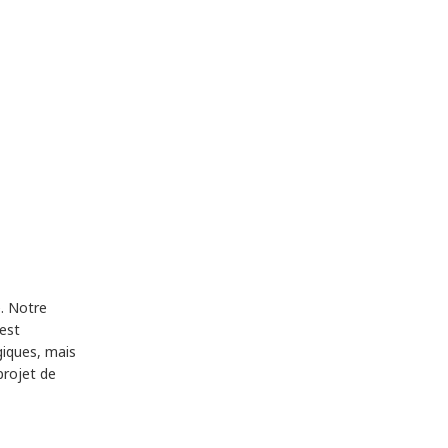
e. Notre
 est
giques, mais
projet de