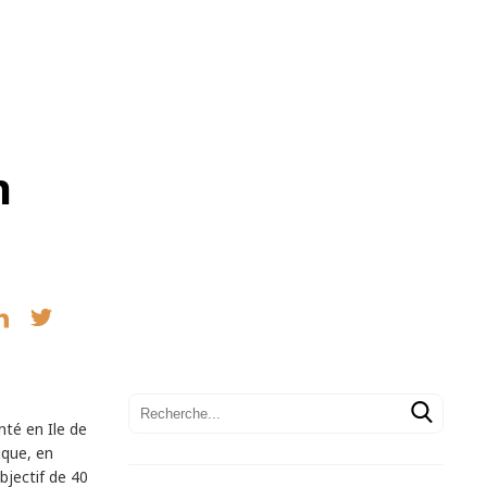
n
té en Ile de
ique, en
bjectif de 40