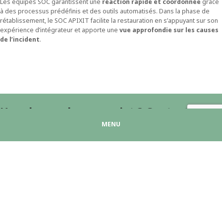
Les équipes SOC garantissent une
réaction rapide et coordonnée
grâce
à des processus prédéfinis et des outils automatisés. Dans la phase de
rétablissement, le SOC APIXIT facilite la restauration en s’appuyant sur son
expérience d’intégrateur et apporte une
vue approfondie sur les causes
de l’incident
.
Une demande, un projet ? Contactez-
nous !
MENU
Nom
Prénom
Email
Téléphone