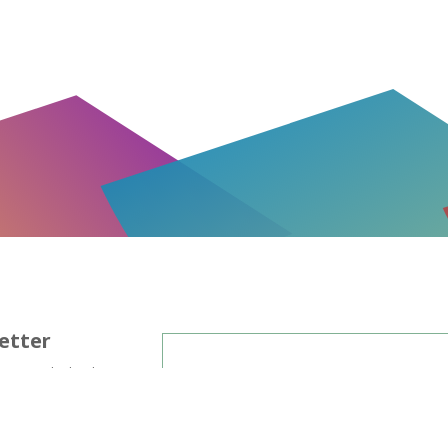
etter
les, nos invitations