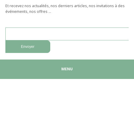
Et recevez nos actualités, nos derniers articles, nos invitations à des
événements, nos offres …
MENU
Être rappelé ?
NOTRE EXPERTISE
Cybersécurité