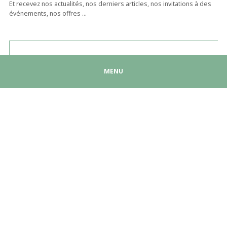
Et recevez nos actualités, nos derniers articles, nos invitations à des
événements, nos offres …
MENU
Être rappelé ?
NOTRE EXPERTISE
Cybersécurité