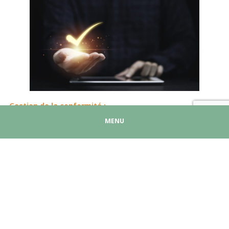
Gestion de la conformité :
MENU
La gestion de la sécurité passe par une infrastructure à jour (clients /
serveurs). Aussi, la gestion de la conformité consiste à
surveiller et
évaluer en continu les systèmes
. Ceci afin de vérifier que ces
derniers respectent les normes du secteur et de sécurité ainsi que
les politiques et les exigences imposées.