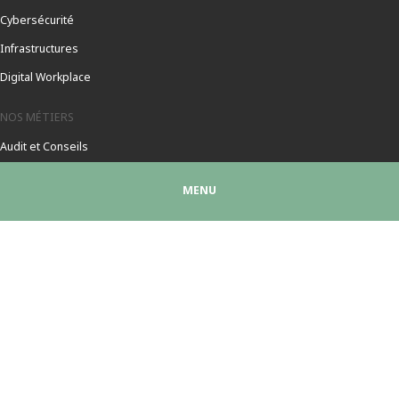
Cybersécurité
Infrastructures
Digital Workplace
NOS MÉTIERS
Audit et Conseils
Intégration
MENU
Support / Services managés
SOCIÉTÉ
Présentation société
Nos partenaires
Références
Notre Politique RSE