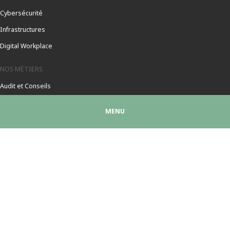
Cybersécurité
Infrastructures
Digital Workplace
NOS MÉTIERS
Audit et Conseils
Intégration
MENU
Support / Services managés
SOCIÉTÉ
Présentation société
Nos partenaires
Références
Notre Politique RSE