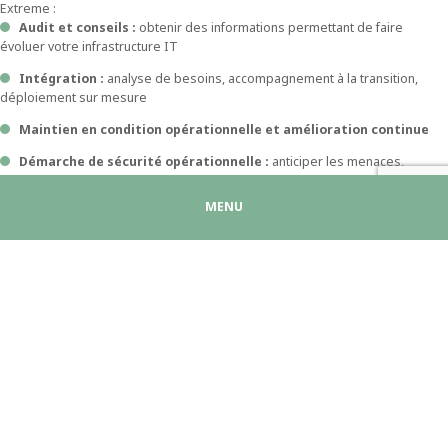
Extreme :
Audit et conseils :
obtenir des informations permettant de faire
évoluer votre infrastructure IT
Intégration :
analyse de besoins, accompagnement à la transition,
déploiement sur mesure
Maintien en condition opérationnelle et amélioration continue
Démarche de sécurité opérationnelle :
anticiper les menaces,
protéger votre système d’information, opérer une gestion proactive de
votre sécurité
MENU
En savoir plus sur Extreme Networks